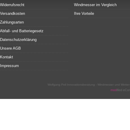
Widerrufsrecht
Windmesser im Vergleich
Versandkosten
Ihre Vorteile
Zahlungsarten
Abfall- und Batteriegesetz
Datenschutzerklärung
Unsere AGB
Kontakt
Impressum
Wolfgang Peil Innovationsberatung - Windmesser und Wette
mod
ified eC