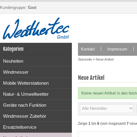
Kundengruppe:
Gast
Kategorien
Kontakt
Impressum
Startseite
»
Neue Artikel
Neuheiten
Windmesser
Neue Artikel
Mobile Wetterstationen
Keine neuen Artikel in den letz
Natur- & Umweltwetter
Geräte nach Funktion
Windmesser Zubehör
Zeige
1
bis
6
(von insgesamt
7
neue
Ersatzteilservice