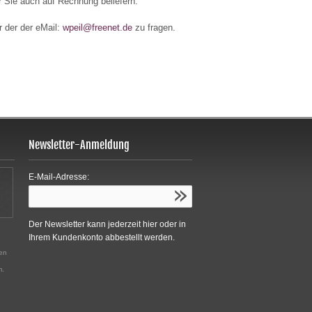
r Sie auch auf Rechnung beliefern.
r der der eMail:
wpeil@freenet.de
zu fragen.
Newsletter-Anmeldung
E-Mail-Adresse:
Der Newsletter kann jederzeit hier oder in
Ihrem Kundenkonto abbestellt werden.
den
m.