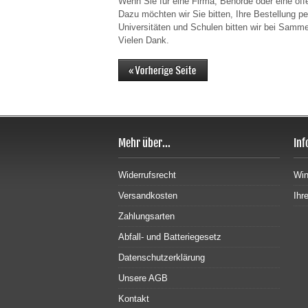
Wenn Sie für eine Firma, Behörde oder eine öffe
Dazu möchten wir Sie bitten, Ihre Bestellung p
Universitäten und Schulen bitten wir bei Samme
Vielen Dank.
Mehr über...
Inf
Widerrufsrecht
Win
Versandkosten
Ihr
Zahlungsarten
Abfall- und Batteriegesetz
Datenschutzerklärung
Unsere AGB
Kontakt