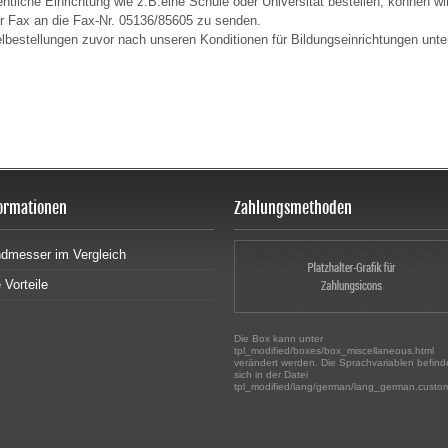
ntliche Einrichtung wie z.B.eine Schule oder Universität bestellen, können wi
er Fax an die Fax-Nr. 05136/85605 zu senden.
lbestellungen zuvor nach unseren Konditionen für Bildungseinrichtungen unte
ormationen
Zahlungsmethoden
dmesser im Vergleich
e Vorteile
Die Box kann unter
tpl_modified/boxes/box_miscellaneous.html
verändert werden. Die Sprachvariablen befin
sich in der Datei
tpl_modified/lang/german/lang_german.custo