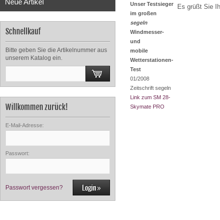
Neue Artikel
Unser Testsieger
Es grüßt Sie I
im großen
segeln
Schnellkauf
Windmesser-
und
Bitte geben Sie die Artikelnummer aus
mobile
unserem Katalog ein.
Wetterstationen-
Test
01/2008
Zeitschrift segeln
Link zum SM 28-
Willkommen zurück!
Skymate PRO
E-Mail-Adresse:
Passwort:
Passwort vergessen?