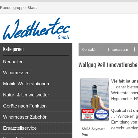
Kundengruppe:
Gast
Kategorien
Kontakt
Impressum
Neuheiten
Wolfgag Peil Innovations
Windmesser
Vielfalt ist un
Mobile Wetterstationen
... daher biete
Wetterstatione
Natur- & Umweltwetter
Hygrometer, Hö
Geräte nach Funktion
Qualität ist un
...
"Windeier" g
Windmesser Zubehör
Ermittlung von
Ersatzteilservice
gerecht werden
SM28-Skymate
Pro: