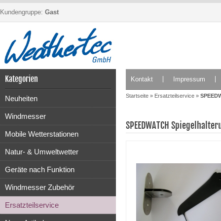
Kundengruppe:
Gast
Kategorien
Kontakt
Impressum
Startseite
»
Ersatzteilservice
»
SPEEDW
Neuheiten
Windmesser
SPEEDWATCH Spiegelhalter
Mobile Wetterstationen
Natur- & Umweltwetter
Geräte nach Funktion
Windmesser Zubehör
Ersatzteilservice