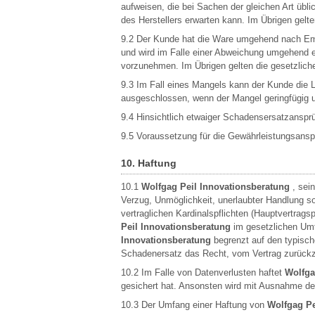
aufweisen, die bei Sachen der gleichen Art übl
des Herstellers erwarten kann. Im Übrigen gelt
9.2 Der Kunde hat die Ware umgehend nach Empf
und wird im Falle einer Abweichung umgehend ei
vorzunehmen. Im Übrigen gelten die gesetzlich
9.3 Im Fall eines Mangels kann der Kunde die L
ausgeschlossen, wenn der Mangel geringfügig un
9.4 Hinsichtlich etwaiger Schadensersatzanspr
9.5 Voraussetzung für die Gewährleistungsans
10. Haftung
10.1
Wolfgag Peil Innovationsberatung
, sein
Verzug, Unmöglichkeit, unerlaubter Handlung so
vertraglichen Kardinalspflichten (Hauptvertrag
Peil Innovationsberatung
im gesetzlichen Umfa
Innovationsberatung
begrenzt auf den typisch
Schadenersatz das Recht, vom Vertrag zurückz
10.2 Im Falle von Datenverlusten haftet
Wolfga
gesichert hat. Ansonsten wird mit Ausnahme der
10.3 Der Umfang einer Haftung von
Wolfgag Pe