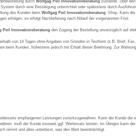
denbestellung durch
Wolfgag Peil Innovationsberatung
zustande. Über den 
System durch eine Bestätigung unterrichtet oder spätestens durch Ausführung
ellung des Kunden beim
Wolfgag Peil Innovationsberatung
-Shop. Kann die
gen erfolgen, so erfolgt Nachlieferung nach Ablauf der vorgenannten Frist.
g Peil Innovationsberatung
den Zugang der Bestellung unverzüglich auf ele
nerhalb von 14 Tagen ohne Angaben von Gründen in Textform (z.B. Brief, Fa
are beim Kunden, frühestens jedoch mit Erhalt dieser Belehrung. Zur Wahrung d
beiderseits empfangenen Leistungen zurückzugewähren. Kann der Kunde die e
währen, muß der Kunde insoweit ggf. Wertersatz leisten. Im Übrigen kann der
uch nimmt und alles unterlässt, was den Wert beeinträchtigt.