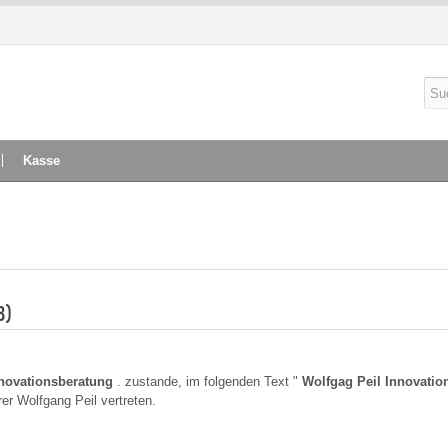
Kasse
B)
nnovationsberatung
. zustande, im folgenden Text "
Wolfgag Peil Innovatio
r Wolfgang Peil vertreten.