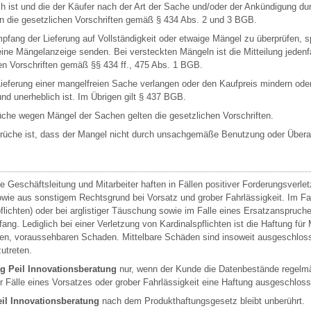
ich ist und die der Käufer nach der Art der Sache und/oder der Ankündigung d
en die gesetzlichen Vorschriften gemäß § 434 Abs. 2 und 3 BGB.
ang der Lieferung auf Vollständigkeit oder etwaige Mängel zu überprüfen, 
ne Mängelanzeige senden. Bei versteckten Mängeln ist die Mitteilung jedenfal
en Vorschriften gemäß §§ 434 ff., 475 Abs. 1 BGB.
ieferung einer mangelfreien Sache verlangen oder den Kaufpreis mindern oder 
d unerheblich ist. Im Übrigen gilt § 437 BGB.
üche wegen Mängel der Sachen gelten die gesetzlichen Vorschriften.
prüche ist, dass der Mangel nicht durch unsachgemäße Benutzung oder Übera
e Geschäftsleitung und Mitarbeiter haften in Fällen positiver Forderungsverl
wie aus sonstigem Rechtsgrund bei Vorsatz und grober Fahrlässigkeit. Im Fal
spflichten) oder bei arglistiger Täuschung sowie im Falle eines Ersatzanspruc
ng. Lediglich bei einer Verletzung von Kardinalspflichten ist die Haftung für 
en, voraussehbaren Schaden. Mittelbare Schäden sind insoweit ausgeschloss
utreten.
g Peil Innovationsberatung
nur, wenn der Kunde die Datenbestände regelmä
 Fälle eines Vorsatzes oder grober Fahrlässigkeit eine Haftung ausgeschlos
il Innovationsberatung
nach dem Produkthaftungsgesetz bleibt unberührt.