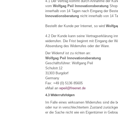
4.1 Der Vertrag kommt durch Annahme der Kun
vom
Wolfgag Peil Innovationsberatung
Shop 
innerhalb von 14 Tagen nach Eingang der Best
Innovationsberatung
nicht innerhalb von 14 Ta
Bestellt der Kunde per Internet, so wird
Wolfga
4.2 Der Kunde kann seine Vertragserklärung in
widerrufen. Die Frist beginnt mit Eingang der W
Absendung des Widerrufes oder der Ware.
Der Widerruf ist zu richten an:
Wolfgag Peil Innovationsberatung
Geschäftsführer: Wolfgang Peil
Schulstr.12
31303 Burgdorf
Germany
Fax: +49 (0) 5136 85605
eMail an
wpeil@freenet.de
4.3 Widerrufsfolgen
Im Falle eines wirksamen Widerrufes sind die 
oder nur in verschlechtertem Zustand zurückge
er die Sache nicht wie ein Eigentümer in Gebra