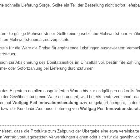
ine schnelle Lieferung Sorge. Sollte ein Teil der Bestellung nicht sofort liefer
ten die gültige Mehrwertsteuer. Sollte eine gesetzliche Mehrwertsteuer-Erhöhu
ten Mehrwertsteuersatzes verpflichtet.
eis für die Ware die Preise für ergänzende Leistungen ausgewiesen: Verpack
rtsteuer.
sich zur Absicherung des Bonitätsrisikos im Einzelfall vor, bestimmte Zahlu
e- oder Sofortzahlung bei Lieferung durchzuführen.
 das Eigentum an allen ausgelieferten Waren bis zur endgültigen und vollstän
der Gewährleistung eine Ware austauscht, wird bereits heute vereinbart, d
den auf
Wolfgag Peil Innovationsberatung
bzw. umgekehrt übergeht, in dem
zw. der Kunde die Austauschlieferung von
Wolfgag Peil Innovationsberat
eistet, dass die Produkte zum Zeitpunkt der Übergabe eine etwa vereinbarte
den Vertrag vorausgesetzten Verwendungen eignen oder sich für die gewöhnli