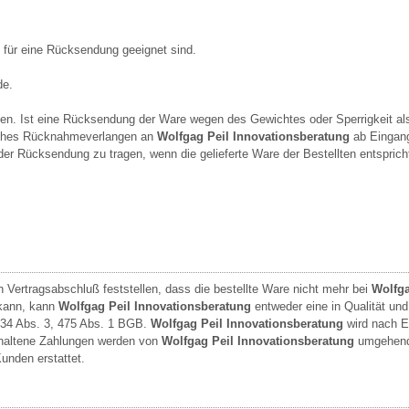
t für eine Rücksendung geeignet sind.
de.
n. Ist eine Rücksendung der Ware wegen des Gewichtes oder Sperrigkeit als
tliches Rücknahmeverlangen an
Wolfgag Peil Innovationsberatung
ab Eingang
der Rücksendung zu tragen, wenn die gelieferte Ware der Bestellten entsprich
 Vertragsabschluß feststellen, dass die bestellte Ware nicht mehr bei
Wolfga
 kann, kann
Wolfgag Peil Innovationsberatung
entweder eine in Qualität un
 434 Abs. 3, 475 Abs. 1 BGB.
Wolfgag Peil Innovationsberatung
wird nach E
erhaltene Zahlungen werden von
Wolfgag Peil Innovationsberatung
umgehend 
unden erstattet.