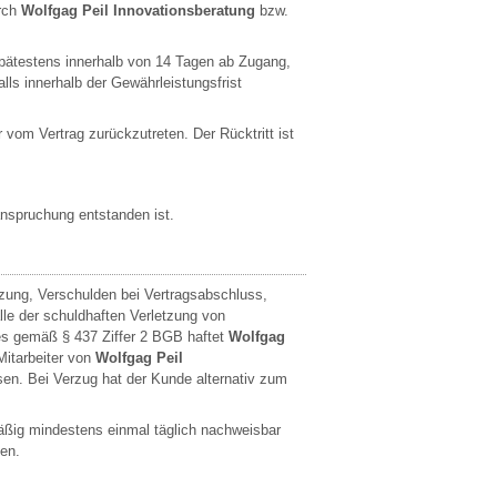
urch
Wolfgag Peil Innovationsberatung
bzw.
spätestens innerhalb von 14 Tagen ab Zugang,
ls innerhalb der Gewährleistungsfrist
vom Vertrag zurückzutreten. Der Rücktritt ist
nspruchung entstanden ist.
etzung, Verschulden bei Vertragsabschluss,
le der schuldhaften Verletzung von
hes gemäß § 437 Ziffer 2 BGB haftet
Wolfgag
Mitarbeiter von
Wolfgag Peil
en. Bei Verzug hat der Kunde alternativ zum
ßig mindestens einmal täglich nachweisbar
sen.