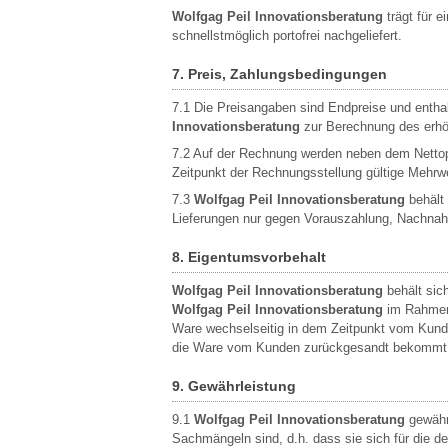
Wolfgag Peil Innovationsberatung
trägt für e
schnellstmöglich portofrei nachgeliefert.
7. Preis, Zahlungsbedingungen
7.1 Die Preisangaben sind Endpreise und enthal
Innovationsberatung
zur Berechnung des erhöh
7.2 Auf der Rechnung werden neben dem Nettopr
Zeitpunkt der Rechnungsstellung gültige Mehrwe
7.3
Wolfgag Peil Innovationsberatung
behält 
Lieferungen nur gegen Vorauszahlung, Nachnahm
8. Eigentumsvorbehalt
Wolfgag Peil Innovationsberatung
behält sich
Wolfgag Peil Innovationsberatung
im Rahmen 
Ware wechselseitig in dem Zeitpunkt vom Kun
die Ware vom Kunden zurückgesandt bekommt b
9. Gewährleistung
9.1
Wolfgag Peil Innovationsberatung
gewährl
Sachmängeln sind, d.h. dass sie sich für die 