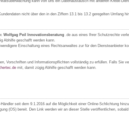
nitätsüberwachung kann von uns ein Datenaustausch mit anderen Kredit-Dien
undendaten nicht über den in den Ziffern 13.1 bis 13.2 geregelten Umfang hi
w.
Wolfgag Peil Innovationsberatung
.de aus eines Ihrer Schutzrechte verlet
ig Abhilfe geschafft werden kann.
ufwendigere Einschaltung eines Rechtsanwaltes zur für den Diensteanbieter k
n, Vorschriften und Informationspflichten vollständig zu erfüllen. Falls Sie ver
hertec.de
mit, damit zügig Abhilfe geschafft werden kann.
Händler seit dem 9.1.2016 auf die Möglichkeit einer Online-Schlichtung hinz
ung (OS) bereit. Den Link werden wir an dieser Stelle veröffentlichen, sobald d