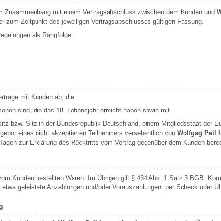
d im Zusammenhang mit einem Vertragsabschluss zwischen dem Kunden und
W
er zum Zeitpunkt des jeweiligen Vertragsabschlusses gültigen Fassung.
 Regelungen als Rangfolge:
erträge mit Kunden ab, die
sonen sind, die das 18. Lebensjahr erreicht haben sowie mit
ssitz bzw. Sitz in der Bundesrepublik Deutschland, einem Mitgliedsstaat der
gebot eines nicht akzeptierten Teilnehmers versehentlich von
Wolfgag Peil 
Tagen zur Erklärung des Rücktritts vom Vertrag gegenüber dem Kunden berec
e vom Kunden bestellten Waren. Im Übrigen gilt § 434 Abs. 1 Satz 3 BGB. Kom
ch etwa geleistete Anzahlungen und/oder Vorauszahlungen, per Scheck oder 
g