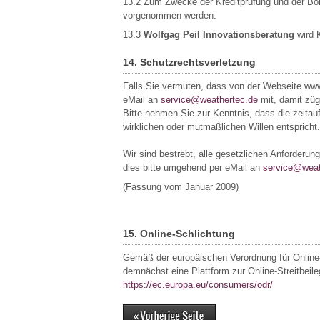
13.2 Zum Zwecke der Kreditprüfung und der Bo
vorgenommen werden.
13.3
Wolfgag Peil Innovationsberatung
wird K
14. Schutzrechtsverletzung
Falls Sie vermuten, dass von der Webseite ww
eMail an
service@weathertec.de
mit, damit züg
Bitte nehmen Sie zur Kenntnis, dass die zeita
wirklichen oder mutmaßlichen Willen entspricht.
Wir sind bestrebt, alle gesetzlichen Anforderunge
dies bitte umgehend per eMail an
service@weat
(Fassung vom Januar 2009)
15. Online-Schlichtung
Gemäß der europäischen Verordnung für Online-
demnächst eine Plattform zur Online-Streitbeileg
https://ec.europa.eu/consumers/odr/