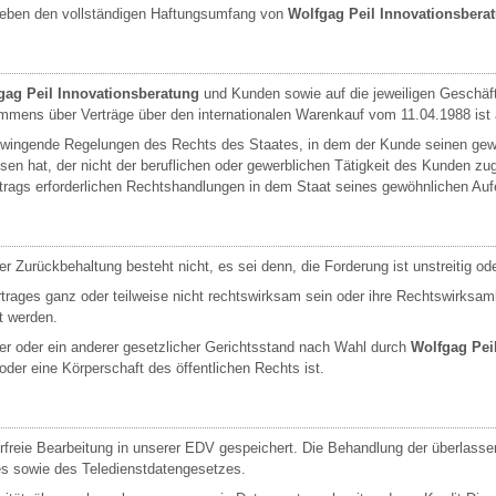
geben den vollständigen Haftungsumfang von
Wolfgag Peil Innovationsbera
gag Peil Innovationsberatung
und Kunden sowie auf die jeweiligen Geschäf
ens über Verträge über den internationalen Warenkauf vom 11.04.1988 ist
zwingende Regelungen des Rechts des Staates, in dem der Kunde seinen gewö
en hat, der nicht der beruflichen oder gewerblichen Tätigkeit des Kunden zu
rags erforderlichen Rechtshandlungen in dem Staat seines gewöhnlichen Au
urückbehaltung besteht nicht, es sei denn, die Forderung ist unstreitig oder r
ages ganz oder teilweise nicht rechtswirksam sein oder ihre Rechtswirksamkei
rt werden.
er oder ein anderer gesetzlicher Gerichtsstand nach Wahl durch
Wolfgag Pei
r eine Körperschaft des öffentlichen Rechts ist.
hlerfreie Bearbeitung in unserer EDV gespeichert. Die Behandlung der überlass
 sowie des Teledienstdatengesetzes.