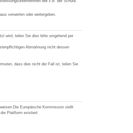
stleistungsunternehmen wie z.B. der Schufa
naus verwerten oder weitergeben.
zt wird, teilen Sie dies bitte umgehend per
ostenpflichtigen Abmahnung nicht dessen
muten, dass dies nicht der Fall ist, teilen Sie
uweisen:Die Europäische Kommission stellt
ie Plattform existiert: